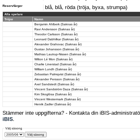
Reservfärger
blå, blå, röda (tröja, byxa, strumpa)
Alla spelare
Tröjnr
Namn
Benjamin Ahlberk (Saknas år)
Ravi Andersson (Saknas år)
Theodor Carlsson (Saknas år)
Leonard Dabhilkar (Saknas år)
Alexander Grahovac (Saknas år)
Gustav Johansson (Saknas år)
Mathias Lautrup-Nissen (Saknas år)
Wilton Lé Mon (Saknas år)
Charlie Linerstad (Saknas år)
William Lundh (Saknas år)
Zebastian Palmqvist (Saknas år)
Alexander Persson (Saknas år)
Axel Sandstedt (Saknas år)
Vincent Sandström Daza (Saknas år)
Kim Skoglösa (Saknas år)
Vincent Westermark (Saknas år)
Henrik Zadler (Saknas år)
Stämmer inte uppgifterna? - Kontakta din iBIS-administratör
iBIS
.
Välj säsong