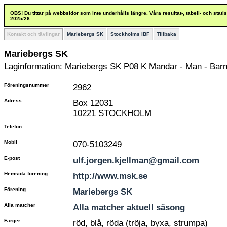
OBS! Du tittar på webbsidor som inte underhålls längre. Våra resultat-, tabell- och stat
2025/26.
Kontakt och tävlingar
Mariebergs SK
Stockholms IBF
Tillbaka
Mariebergs SK
Laginformation: Mariebergs SK P08 K Mandar - Man - Barn
Föreningsnummer
2962
Adress
Box 12031
10221 STOCKHOLM
Telefon
Mobil
070-5103249
E-post
ulf.jorgen.kjellman@gmail.com
Hemsida förening
http://www.msk.se
Förening
Mariebergs SK
Alla matcher
Alla matcher aktuell säsong
Färger
röd, blå, röda (tröja, byxa, strumpa)