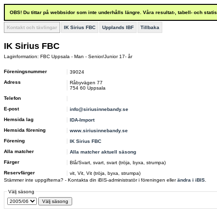
OBS! Du tittar på webbsidor som inte underhålls längre. Våra resultat-, tabell- och stat
Kontakt och tävlingar
IK Sirius FBC
Upplands IBF
Tillbaka
IK Sirius FBC
Laginformation: FBC Uppsala - Man - Senior/Junior 17- år
Föreningsnummer
39024
Adress
Råbyvägen 77
754 60 Uppsala
Telefon
E-post
info@siriusinnebandy.se
Hemsida lag
IDA-Import
Hemsida förening
www.siriusinnebandy.se
Förening
IK Sirius FBC
Alla matcher
Alla matcher aktuell säsong
Färger
Blå/Svart, svart, svart (tröja, byxa, strumpa)
Reservfärger
vit, Vit, Vit (tröja, byxa, strumpa)
Stämmer inte uppgifterna? - Kontakta din iBIS-administratör i föreningen eller
ändra i iBIS
.
Välj säsong