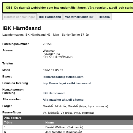
OBS! Du tittar på webbsidor som inte underhålls längre. Våra resultat-, tabell- och stat
Kontakt och tävlingar
IBK Härnösand
Västernorrlands IBF
Tillbaka
IBK Härnösand
Laginformation: IBK Härnösand H2 - Man - Senior/Junior 17- år
Föreningsnummer
25158
Adress
Westman
Fyrvägen 24
871 53 HÄRNÖSAND
Telefon
Mobil
076-147 85 82
E-post
ibkharnosand@outlook.com
Hemsida förening
http://www.laget.se/ibkharnosand
Kontaktperson
Förening
IBK Härnösand
Alla matcher
Alla matcher aktuell säsong
Färger
Mörkblå, Mörkblå, Mörkblå (tröja, byxa, strumpa)
Reservfärger
Vit, Mörkblå, Vit (tröja, byxa, strumpa)
Alla spelare
Tröjnr
Namn
1
Daniel Wallman (Saknas år)
6
Joel Svedberg (Saknas år)