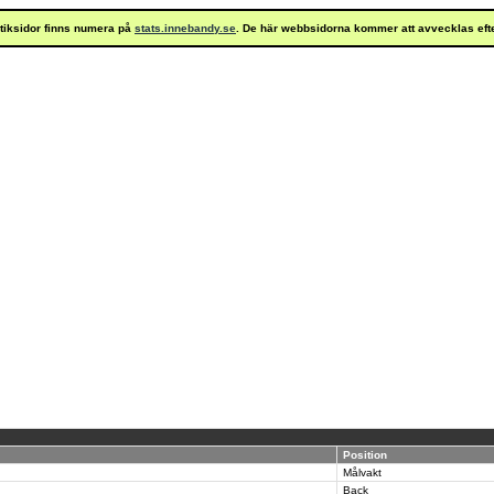
istiksidor finns numera på
stats.innebandy.se
. De här webbsidorna kommer att avvecklas eft
Position
Målvakt
Back