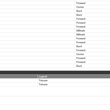
Forward
Center
Back
Back
Forward
Forward
Forward
Målvakt
Målvakt
Forward
Forward
Back
Forward
Center
Forward
Forward
Back
Lagroll
Tränare
Tränare