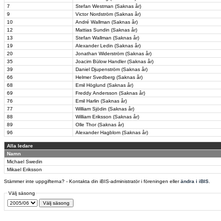
7
Stefan Westman (Saknas år)
9
Victor Nordström (Saknas år)
10
André Wallman (Saknas år)
12
Mattias Sundin (Saknas år)
13
Stefan Wallman (Saknas år)
19
Alexander Ledin (Saknas år)
20
Jonathan Widerström (Saknas år)
35
Joacim Bülow Handler (Saknas år)
39
Daniel Djupenström (Saknas år)
66
Helmer Svedberg (Saknas år)
68
Emil Höglund (Saknas år)
69
Freddy Andersson (Saknas år)
76
Emil Harlin (Saknas år)
77
William Sjödin (Saknas år)
88
William Eriksson (Saknas år)
89
Olle Thor (Saknas år)
96
Alexander Hagblom (Saknas år)
Alla ledare
Namn
Michael Swedin
Mikael Eriksson
Stämmer inte uppgifterna? - Kontakta din iBIS-administratör i föreningen eller
ändra i iBIS
.
Välj säsong