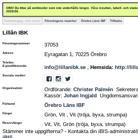
OBS! Du tittar på webbsidor som inte underhålls längre. Våra resultat-, tabell- och stat
2025/26.
Kontaktuppg. och serier
Föreningens matcher
Örebro Läns IBF
Tillbaka
Lillån IBK
Föreningsnummer
37053
Adress:
Eyragatan 1, 70225 Örebro
Telefon:
E-post/Hemsida:
info@lillanibk.se
,
Hemsida:
http://lil
Sociala medier:
Organisation:
Ordförande:
Christer Palmén
Sekreter
Kassör:
Johan Ingjald
Ungdomsansvar
Förbund
Örebro Läns IBF
Färger
Grön, Vit , Vit (tröja, byxa, strumpa)
Reservfärger
Vit, Vit, Grön (tröja, byxa, strumpa)
Stämmer inte uppgifterna? - Kontakta din iBIS-administratör
iBIS
.