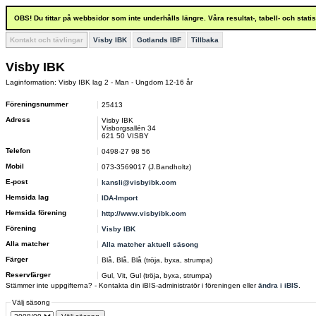
OBS! Du tittar på webbsidor som inte underhålls längre. Våra resultat-, tabell- och stat
Kontakt och tävlingar
Visby IBK
Gotlands IBF
Tillbaka
Visby IBK
Laginformation: Visby IBK lag 2 - Man - Ungdom 12-16 år
Föreningsnummer
25413
Adress
Visby IBK
Visborgsallén 34
621 50 VISBY
Telefon
0498-27 98 56
Mobil
073-3569017 (J.Bandholtz)
E-post
kansli@visbyibk.com
Hemsida lag
IDA-Import
Hemsida förening
http://www.visbyibk.com
Förening
Visby IBK
Alla matcher
Alla matcher aktuell säsong
Färger
Blå, Blå, Blå (tröja, byxa, strumpa)
Reservfärger
Gul, Vit, Gul (tröja, byxa, strumpa)
Stämmer inte uppgifterna? - Kontakta din iBIS-administratör i föreningen eller
ändra i iBIS
.
Välj säsong