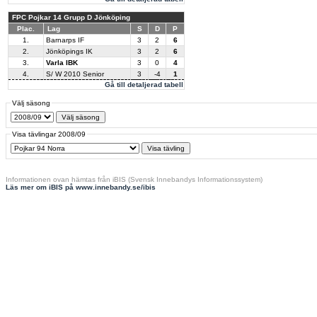
FPC Pojkar 14 Grupp D Jönköping
Plac.
Lag
S
D
P
1.
Barnarps IF
3
2
6
2.
Jönköpings IK
3
2
6
3.
Varla IBK
3
0
4
4.
S/ W 2010 Senior
3
-4
1
Gå till detaljerad tabell
Välj säsong
Visa tävlingar 2008/09
Informationen ovan hämtas från iBIS (Svensk Innebandys Informationssystem)
Läs mer om iBIS på www.innebandy.se/ibis