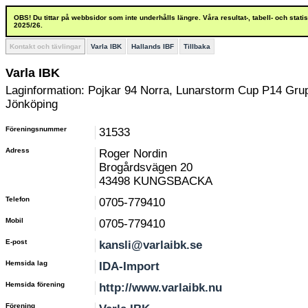
OBS! Du tittar på webbsidor som inte underhålls längre. Våra resultat-, tabell- och stat
2025/26.
Kontakt och tävlingar
Varla IBK
Hallands IBF
Tillbaka
Varla IBK
Laginformation: Pojkar 94 Norra, Lunarstorm Cup P14 Gru
Jönköping
Föreningsnummer
31533
Adress
Roger Nordin
Brogårdsvägen 20
43498 KUNGSBACKA
Telefon
0705-779410
Mobil
0705-779410
E-post
kansli@varlaibk.se
Hemsida lag
IDA-Import
Hemsida förening
http://www.varlaibk.nu
Förening