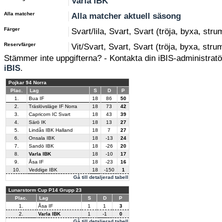
Varla IBK
Alla matcher
Alla matcher aktuell säsong
Färger
Svart/lila, Svart, Svart (tröja, byxa, str
Reservfärger
Vit/Svart, Svart, Svart (tröja, byxa, stru
Stämmer inte uppgifterna? - Kontakta din iBIS-administratör
iBIS
.
Pojkar 94 Norra
Plac.
Lag
S
D
P
1.
Bua IF
18
86
50
2.
Träslövsläge IF Norra
18
73
42
3.
Capricorn IC Svart
18
43
39
4.
Särö IK
18
13
27
5.
Lindås IBK Halland
18
7
27
6.
Onsala IBK
18
-13
24
7.
Sandö IBK
18
-26
20
8.
Varla IBK
18
-10
17
9.
Åsa IF
18
-23
16
10.
Veddige IBK
18
-150
1
Gå till detaljerad tabell
Lunarstorm Cup P14 Grupp 23
Plac.
Lag
S
D
P
1.
Åsa IF
1
1
3
2.
Varla IBK
1
-1
0
Gå till detaljerad tabell