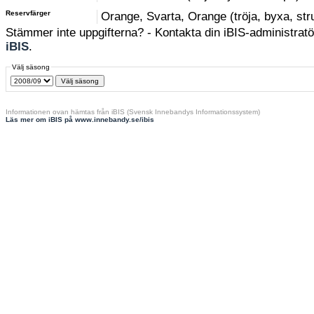
Reservfärger
Orange, Svarta, Orange (tröja, byxa, st
Stämmer inte uppgifterna? - Kontakta din iBIS-administratör
iBIS
.
Välj säsong
Informationen ovan hämtas från iBIS (Svensk Innebandys Informationssystem)
Läs mer om iBIS på www.innebandy.se/ibis