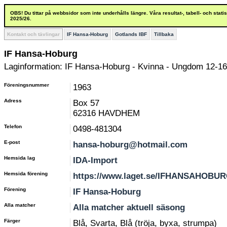
OBS! Du tittar på webbsidor som inte underhålls längre. Våra resultat-, tabell- och stat
2025/26.
Kontakt och tävlingar
IF Hansa-Hoburg
Gotlands IBF
Tillbaka
IF Hansa-Hoburg
Laginformation: IF Hansa-Hoburg - Kvinna - Ungdom 12-16
Föreningsnummer
1963
Adress
Box 57
62316 HAVDHEM
Telefon
0498-481304
E-post
hansa-hoburg@hotmail.com
Hemsida lag
IDA-Import
Hemsida förening
https://www.laget.se/IFHANSAHOBU
Förening
IF Hansa-Hoburg
Alla matcher
Alla matcher aktuell säsong
Färger
Blå, Svarta, Blå (tröja, byxa, strumpa)