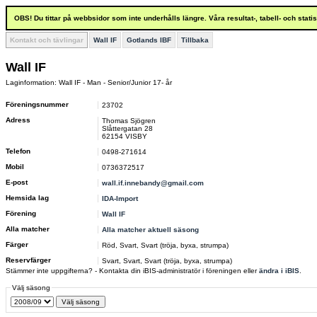
OBS! Du tittar på webbsidor som inte underhålls längre. Våra resultat-, tabell- och stat
Kontakt och tävlingar
Wall IF
Gotlands IBF
Tillbaka
Wall IF
Laginformation: Wall IF - Man - Senior/Junior 17- år
Föreningsnummer
23702
Adress
Thomas Sjögren
Slåttergatan 28
62154 VISBY
Telefon
0498-271614
Mobil
0736372517
E-post
wall.if.innebandy@gmail.com
Hemsida lag
IDA-Import
Förening
Wall IF
Alla matcher
Alla matcher aktuell säsong
Färger
Röd, Svart, Svart (tröja, byxa, strumpa)
Reservfärger
Svart, Svart, Svart (tröja, byxa, strumpa)
Stämmer inte uppgifterna? - Kontakta din iBIS-administratör i föreningen eller
ändra i iBIS
.
Välj säsong