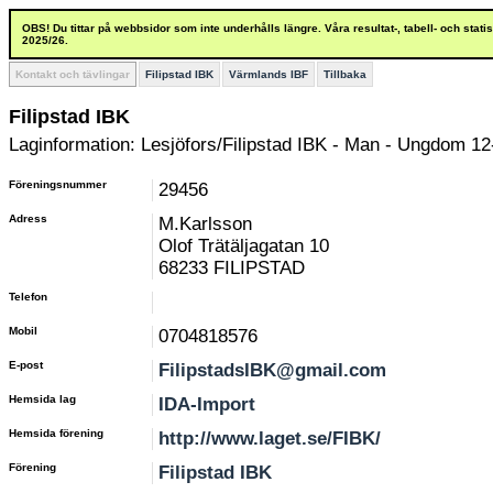
OBS! Du tittar på webbsidor som inte underhålls längre. Våra resultat-, tabell- och stat
2025/26.
Kontakt och tävlingar
Filipstad IBK
Värmlands IBF
Tillbaka
Filipstad IBK
Laginformation: Lesjöfors/Filipstad IBK - Man - Ungdom 12
Föreningsnummer
29456
Adress
M.Karlsson
Olof Trätäljagatan 10
68233 FILIPSTAD
Telefon
Mobil
0704818576
E-post
FilipstadsIBK@gmail.com
Hemsida lag
IDA-Import
Hemsida förening
http://www.laget.se/FIBK/
Förening
Filipstad IBK