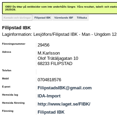
OBS! Du tittar på webbsidor som inte underhålls längre. Våra resultat-, tabell- och stat
2025/26.
Kontakt och tävlingar
Filipstad IBK
Värmlands IBF
Tillbaka
Filipstad IBK
Laginformation: Lesjöfors/Filipstad IBK - Man - Ungdom 12
Föreningsnummer
29456
Adress
M.Karlsson
Olof Trätäljagatan 10
68233 FILIPSTAD
Telefon
Mobil
0704818576
E-post
FilipstadsIBK@gmail.com
Hemsida lag
IDA-Import
Hemsida förening
http://www.laget.se/FIBK/
Förening
Filipstad IBK