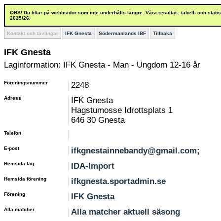
OBS! Du tittar på webbsidor som inte underhålls längre. Våra resultat-, tabell- och stat
2025/26.
Kontakt och tävlingar
IFK Gnesta
Södermanlands IBF
Tillbaka
IFK Gnesta
Laginformation: IFK Gnesta - Man - Ungdom 12-16 år
Föreningsnummer
2248
Adress
IFK Gnesta
Hagstumosse Idrottsplats 1
646 30 Gnesta
Telefon
E-post
ifkgnestainnebandy@gmail.com;
Hemsida lag
IDA-Import
Hemsida förening
ifkgnesta.sportadmin.se
Förening
IFK Gnesta
Alla matcher
Alla matcher aktuell säsong