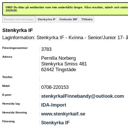
OBS! Du tittar på webbsidor som inte underhålls längre. Våra resultat-, tabell- och stat
2025/26.
Kontakt och tävlingar
Stenkyrka IF
Gotlands IBF
Tillbaka
Stenkyrka IF
Laginformation: Stenkyrka IF - Kvinna - Senior/Junior 17- å
Föreningsnummer
3783
Adress
Pernilla Norberg
Stenkyrka Smiss 481
62442 Tingstäde
Telefon
Mobil
0708-220153
E-post
stenkyrkaIFinnebandy@outlook.com
Hemsida lag
IDA-Import
Hemsida förening
www.stenkyrkaif.se
Förening
Stenkyrka IF