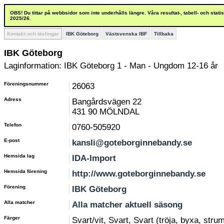
OBS! Du tittar på webbsidor som inte underhålls längre. Våra resultat-, tabell- och stat
2025/26.
Kontakt och tävlingar
IBK Göteborg
Västsvenska IBF
Tillbaka
IBK Göteborg
Laginformation: IBK Göteborg 1 - Man - Ungdom 12-16 år
Föreningsnummer
26063
Adress
Bangårdsvägen 22
431 90 MÖLNDAL
Telefon
0760-505920
E-post
kansli@goteborginnebandy.se
Hemsida lag
IDA-Import
Hemsida förening
http://www.goteborginnebandy.se
Förening
IBK Göteborg
Alla matcher
Alla matcher aktuell säsong
Färger
Svart/vit, Svart, Svart (tröja, byxa, stru