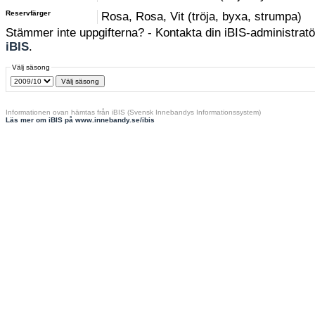
Reservfärger
Rosa, Rosa, Vit (tröja, byxa, strumpa)
Stämmer inte uppgifterna? - Kontakta din iBIS-administratör
iBIS
.
Välj säsong
Informationen ovan hämtas från iBIS (Svensk Innebandys Informationssystem)
Läs mer om iBIS på www.innebandy.se/ibis