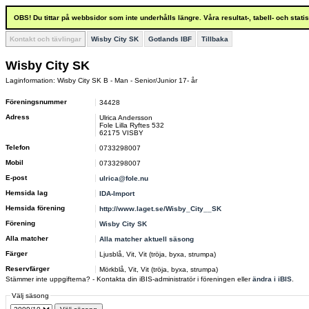
OBS! Du tittar på webbsidor som inte underhålls längre. Våra resultat-, tabell- och stat
Kontakt och tävlingar
Wisby City SK
Gotlands IBF
Tillbaka
Wisby City SK
Laginformation: Wisby City SK B - Man - Senior/Junior 17- år
Föreningsnummer
34428
Adress
Ulrica Andersson
Fole Lilla Ryftes 532
62175 VISBY
Telefon
0733298007
Mobil
0733298007
E-post
ulrica@fole.nu
Hemsida lag
IDA-Import
Hemsida förening
http://www.laget.se/Wisby_City__SK
Förening
Wisby City SK
Alla matcher
Alla matcher aktuell säsong
Färger
Ljusblå, Vit, Vit (tröja, byxa, strumpa)
Reservfärger
Mörkblå, Vit, Vit (tröja, byxa, strumpa)
Stämmer inte uppgifterna? - Kontakta din iBIS-administratör i föreningen eller
ändra i iBIS
.
Välj säsong