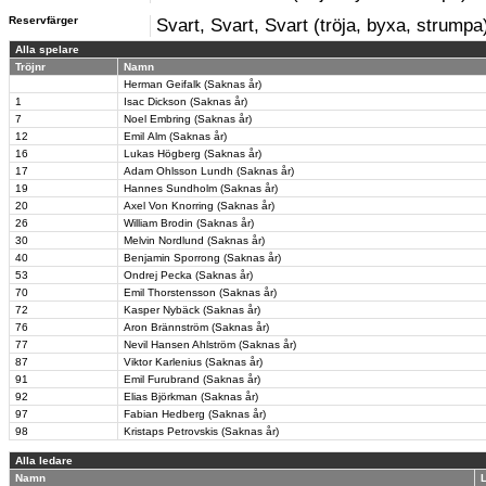
Reservfärger
Svart, Svart, Svart (tröja, byxa, strumpa
Alla spelare
Tröjnr
Namn
Herman Geifalk (Saknas år)
1
Isac Dickson (Saknas år)
7
Noel Embring (Saknas år)
12
Emil Alm (Saknas år)
16
Lukas Högberg (Saknas år)
17
Adam Ohlsson Lundh (Saknas år)
19
Hannes Sundholm (Saknas år)
20
Axel Von Knorring (Saknas år)
26
William Brodin (Saknas år)
30
Melvin Nordlund (Saknas år)
40
Benjamin Sporrong (Saknas år)
53
Ondrej Pecka (Saknas år)
70
Emil Thorstensson (Saknas år)
72
Kasper Nybäck (Saknas år)
76
Aron Brännström (Saknas år)
77
Nevil Hansen Ahlström (Saknas år)
87
Viktor Karlenius (Saknas år)
91
Emil Furubrand (Saknas år)
92
Elias Björkman (Saknas år)
97
Fabian Hedberg (Saknas år)
98
Kristaps Petrovskis (Saknas år)
Alla ledare
Namn
L