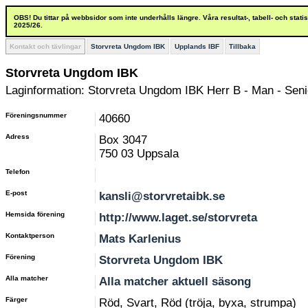
OBS! Du tittar på webbsidor som inte underhålls längre. Våra resultat-, tabell- och stat
2025/26.
Kontakt och tävlingar
Storvreta Ungdom IBK
Upplands IBF
Tillbaka
Storvreta Ungdom IBK
Laginformation: Storvreta Ungdom IBK Herr B - Man - Senio
Föreningsnummer
40660
Adress
Box 3047
750 03 Uppsala
Telefon
E-post
kansli@storvretaibk.se
Hemsida förening
http://www.laget.se/storvreta
Kontaktperson
Mats Karlenius
Förening
Storvreta Ungdom IBK
Alla matcher
Alla matcher aktuell säsong
Färger
Röd, Svart, Röd (tröja, byxa, strumpa)