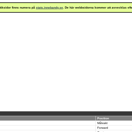
istiksidor finns numera på
stats.innebandy.se
. De här webbsidorna kommer att avvecklas eft
Position
Målvakt
Forward