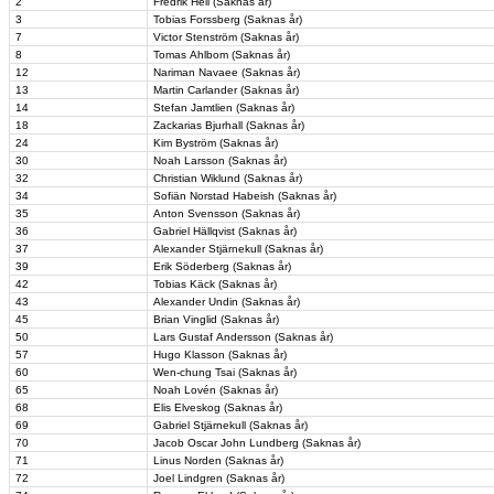
2
Fredrik Hell (Saknas år)
3
Tobias Forssberg (Saknas år)
7
Victor Stenström (Saknas år)
8
Tomas Ahlbom (Saknas år)
12
Nariman Navaee (Saknas år)
13
Martin Carlander (Saknas år)
14
Stefan Jamtlien (Saknas år)
18
Zackarias Bjurhall (Saknas år)
24
Kim Byström (Saknas år)
30
Noah Larsson (Saknas år)
32
Christian Wiklund (Saknas år)
34
Sofiän Norstad Habeish (Saknas år)
35
Anton Svensson (Saknas år)
36
Gabriel Hällqvist (Saknas år)
37
Alexander Stjärnekull (Saknas år)
39
Erik Söderberg (Saknas år)
42
Tobias Käck (Saknas år)
43
Alexander Undin (Saknas år)
45
Brian Vinglid (Saknas år)
50
Lars Gustaf Andersson (Saknas år)
57
Hugo Klasson (Saknas år)
60
Wen-chung Tsai (Saknas år)
65
Noah Lovén (Saknas år)
68
Elis Elveskog (Saknas år)
69
Gabriel Stjärnekull (Saknas år)
70
Jacob Oscar John Lundberg (Saknas år)
71
Linus Norden (Saknas år)
72
Joel Lindgren (Saknas år)