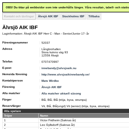
OBS! Du tittar på webbsidor som inte underhålls längre. Våra resultat-, tabell- och stat
Kontakt och tävlingar
Älvsjö AIK IBF
Stockholms IBF
Tillbaka
Älvsjö AIK IBF
Laginformation: Älvsjö AIK IBF Herr C - Man - Senior/Junior 17- år
Föreningsnummer
52037
Adress
Långbrohallen
Stora kvinns väg 93
12559 Älvsjö
Telefon
0707470997
E-post
innebandy@alvsjoaik.nu
Hemsida förening
http://www.alvsjoaikinnebandy.se/
Kontaktperson
Mats Wirdbo
Förening
Älvsjö AIK IBF
Alla matcher
Alla matcher aktuell säsong
Färger
Blå, Blå, Blå (tröja, byxa, strumpa)
Reservfärger
Vit, Blå, Blå(ungd) Vit (senior) (tröja, byxa, strumpa)
Alla spelare
Tröjnr
Namn
1
Victor Fridheim (Saknas år)
2
Leo Gyllsdorff (Saknas år)