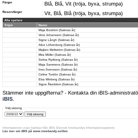
Färger
Blå, Blå, Vit (tröja, byxa, strumpa)
Reservfärger
Vit, Blå, Blå (tröja, byxa, strumpa)
Alla spelare
Tröjnr
Namn
Maja Boström (Saknas år)
Vera Johansson (Saknas år)
Signe Långh (Saknas år)
Alice Löfvenborg (Saknas år)
Majken Mellström (Saknas år)
Mira Möller (Saknas år)
Selma Rydberg (Saknas år)
Maja Sammons (Saknas år)
Ines Svensson (Saknas år)
Celine Tordön (Saknas år)
Elsa Winberg (Saknas år)
Signe Åkerblom (Saknas år)
Stämmer inte uppgifterna? - Kontakta din iBIS-administratör
iBIS
.
Välj säsong
Informationen ovan hämtas från iBIS (Svensk Innebandys Informationssystem)
Läs mer om iBIS på www.innebandy.se/ibis