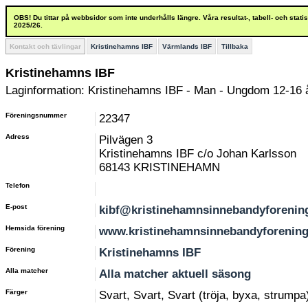
OBS! Du tittar på webbsidor som inte underhålls längre. Våra resultat-, tabell- och stat
2025/26.
Kontakt och tävlingar
Kristinehamns IBF
Värmlands IBF
Tillbaka
Kristinehamns IBF
Laginformation: Kristinehamns IBF - Man - Ungdom 12-16 
Föreningsnummer
22347
Adress
Pilvägen 3
Kristinehamns IBF c/o Johan Karlsson
68143 KRISTINEHAMN
Telefon
E-post
kibf@kristinehamnsinnebandyforenin
Hemsida förening
www.kristinehamnsinnebandyforening
Förening
Kristinehamns IBF
Alla matcher
Alla matcher aktuell säsong
Färger
Svart, Svart, Svart (tröja, byxa, strumpa