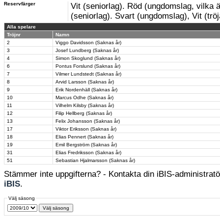
Reservfärger
Vit (seniorlag). Röd (ungdomslag, vilka 
(seniorlag). Svart (ungdomslag), Vit (trö
Alla spelare
Tröjnr
Namn
2
Viggo Davidsson (Saknas år)
3
Josef Lundberg (Saknas år)
4
Simon Skoglund (Saknas år)
6
Pontus Forslund (Saknas år)
7
Vilmer Lundstedt (Saknas år)
8
Arvid Larsson (Saknas år)
9
Erik Nordenhäll (Saknas år)
10
Marcus Odhe (Saknas år)
11
Vilhelm Kilsby (Saknas år)
12
Filip Hellberg (Saknas år)
13
Felix Johansson (Saknas år)
17
Viktor Eriksson (Saknas år)
18
Elias Pennert (Saknas år)
19
Emil Bergström (Saknas år)
31
Elias Fredriksson (Saknas år)
51
Sebastian Hjalmarsson (Saknas år)
Stämmer inte uppgifterna? - Kontakta din iBIS-administratör
iBIS
.
Välj säsong