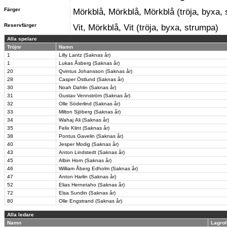
Färger
Mörkblå, Mörkblå, Mörkblå (tröja, byxa,
Reservfärger
Vit, Mörkblå, Vit (tröja, byxa, strumpa)
Alla spelare
Tröjnr
Namn
1
Lilly Lantz (Saknas år)
1
Lukas Åsberg (Saknas år)
20
Qvintus Johansson (Saknas år)
28
Casper Östlund (Saknas år)
30
Noah Dahlin (Saknas år)
31
Gustav Vennström (Saknas år)
32
Olle Söderlind (Saknas år)
33
Milton Sjöberg (Saknas år)
34
Wahaj Ali (Saknas år)
35
Felix Klint (Saknas år)
38
Pontus Gavelin (Saknas år)
40
Jesper Modig (Saknas år)
43
Anton Lindstedt (Saknas år)
45
Albin Horn (Saknas år)
46
William Åberg Edholm (Saknas år)
47
Anton Harlin (Saknas år)
52
Elias Hernetaho (Saknas år)
72
Elsa Sundin (Saknas år)
80
Olle Engstrand (Saknas år)
Alla ledare
Namn
Lagrol