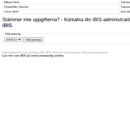
Rikard Horn
Tränar
Christoffer Sterner
Tränar
Linus Horn
Ass tr
Stämmer inte uppgifterna? - Kontakta din iBIS-administratör
iBIS
.
Välj säsong
Informationen ovan hämtas från iBIS (Svensk Innebandys Informationssystem)
Läs mer om iBIS på www.innebandy.se/ibis