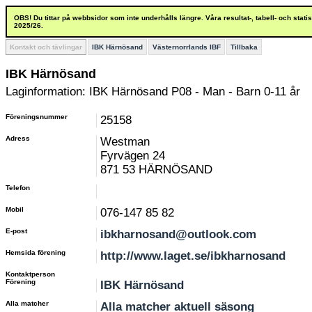
OBS! Du tittar på webbsidor som inte underhålls längre. Våra resultat-, tabell- och stat
2025/26.
Kontakt och tävlingar
IBK Härnösand
Västernorrlands IBF
Tillbaka
IBK Härnösand
Laginformation: IBK Härnösand P08 - Man - Barn 0-11 år
Föreningsnummer
25158
Adress
Westman
Fyrvägen 24
871 53 HÄRNÖSAND
Telefon
Mobil
076-147 85 82
E-post
ibkharnosand@outlook.com
Hemsida förening
http://www.laget.se/ibkharnosand
Kontaktperson
Förening
IBK Härnösand
Alla matcher
Alla matcher aktuell säsong