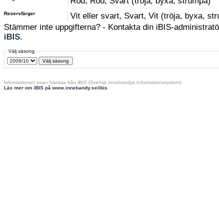
Röd, Röd, Svart (tröja, byxa, strumpa)
Reservfärger
Vit eller svart, Svart, Vit (tröja, byxa, s
Stämmer inte uppgifterna? - Kontakta din iBIS-administratör
iBIS
.
Välj säsong
Informationen ovan hämtas från iBIS (Svensk Innebandys Informationssystem)
Läs mer om iBIS på www.innebandy.se/ibis