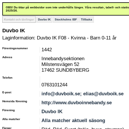
OBS! Du tittar på webbsidor som inte underhålls längre. Våra resultat-, tabell- och stat
2025/26.
Kontakt och tävlingar
Duvbo IK
Stockholms IBF
Tillbaka
Duvbo IK
Laginformation: Duvbo IK F08 - Kvinna - Barn 0-11 år
Föreningsnummer
1442
Adress
Innebandysektionen
Milstensvägen 52
17462 SUNDBYBERG
Telefon
0763101244
E-post
info@duvboik.se; elias@duvboik.se
Hemsida förening
http://www.duvboinnebandy.se
Förening
Duvbo IK
Alla matcher
Alla matcher aktuell säsong
Färger