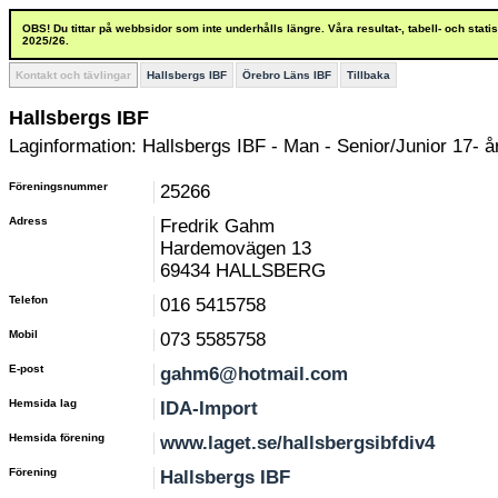
OBS! Du tittar på webbsidor som inte underhålls längre. Våra resultat-, tabell- och stat
2025/26.
Kontakt och tävlingar
Hallsbergs IBF
Örebro Läns IBF
Tillbaka
Hallsbergs IBF
Laginformation: Hallsbergs IBF - Man - Senior/Junior 17- å
Föreningsnummer
25266
Adress
Fredrik Gahm
Hardemovägen 13
69434 HALLSBERG
Telefon
016 5415758
Mobil
073 5585758
E-post
gahm6@hotmail.com
Hemsida lag
IDA-Import
Hemsida förening
www.laget.se/hallsbergsibfdiv4
Förening
Hallsbergs IBF