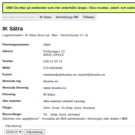
OBS! Du tittar på webbsidor som inte underhålls längre. Våra resultat-, tabell- och stat
Kontakt och tävlingar
IK Sätra
Gävleborgs IBF
Tillbaka
IK Sätra
Laginformation: IK Sätra (finns ej) - Man - Senior/Junior 17- år
Föreningsnummer
3965
Adress
Porfyrvägen 13
80631 GÄVLE
Telefon
026-12 05 12
Mobil
070-5854699
E-post
innebandy@iksatra.se; kansli@iksatra.se
Hemsida lag
iksatra.se
Hemsida förening
www.iksatra.se
Förening
IK Sätra
Alla matcher
Alla matcher aktuell säsong
Färger
Grön, Svart, Vit (tröja, byxa, strumpa)
Reservfärger
Vit, , (tröja, byxa, strumpa)
Stämmer inte uppgifterna? - Kontakta din iBIS-administratör i föreningen eller
ändra i iBIS
.
Välj säsong