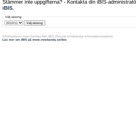
Stämmer inte uppgifterna? - Kontakta din iBIS-administratör
iBIS
.
Välj säsong
Informationen ovan hämtas från iBIS (Svensk Innebandys Informationssystem)
Läs mer om iBIS på www.innebandy.se/ibis