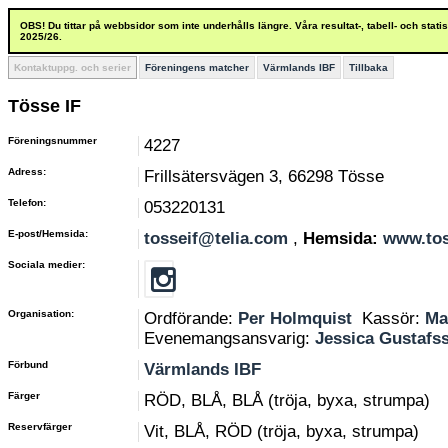
OBS! Du tittar på webbsidor som inte underhålls längre. Våra resultat-, tabell- och stat
2025/26.
Kontaktuppg. och serier
Föreningens matcher
Värmlands IBF
Tillbaka
Tösse IF
Föreningsnummer
4227
Adress:
Frillsätersvägen 3, 66298 Tösse
Telefon:
053220131
E-post/Hemsida:
tosseif@telia.com
,
Hemsida:
www.tos
Sociala medier:
Organisation:
Ordförande:
Per Holmquist
Kassör:
Ma
Evenemangsansvarig:
Jessica Gustafs
Förbund
Värmlands IBF
Färger
RÖD, BLÅ, BLÅ (tröja, byxa, strumpa)
Reservfärger
Vit, BLÅ, RÖD (tröja, byxa, strumpa)