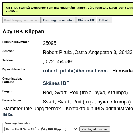
OBS! Du tittar på webbsidor som inte underhålls längre. Våra resultat-, tabell- och stat
2025/26.
Kontaktuppg. och serier
Föreningens matcher
Skånes IBF
Tillbaka
Åby IBK Klippan
Föreningsnummer
25095
Adress:
Robert Pitula ,Östra Ängsgatan 3, 2643
Telefon:
, 072-5545891
E-post/Hemsida:
robert_pitula@hotmail.com
,
Hemsida
Organisation:
Förbund
Skånes IBF
Färger
Röd, Svart, Röd (tröja, byxa, strumpa)
Reservfärger
Svart, Svart, Röd (tröja, byxa, strumpa)
Stämmer inte uppgifterna? - Kontakta din iBIS-administratör
iBIS
.
Visa laginformation