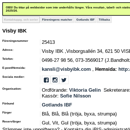
OBS! Du tittar på webbsidor som inte underhålls längre. Våra resultat-, tabell- och stat
2025/26.
Kontaktuppg. och serier
Föreningens matcher
Gotlands IBF
Tillbaka
Visby IBK
Föreningsnummer
25413
Adress:
Visby IBK ,Visborgsallén 34, 621 50 VI
Telefon:
0498-27 98 56, 073-3569017 (J.Bandholt
E-post/Hemsida:
kansli@visbyibk.com
,
Hemsida:
http
Sociala medier:
Organisation:
Ordförande:
Viktoria Gelin
Sekreterare
Kassör:
Sofie Nilsson
Förbund
Gotlands IBF
Färger
Blå, Blå, Blå (tröja, byxa, strumpa)
Reservfärger
Gul, Vit, Gul (tröja, byxa, strumpa)
Stämmer inte uppgifterna? - Kontakta din iBIS-administratör