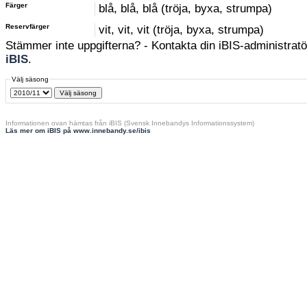
Färger
blå, blå, blå (tröja, byxa, strumpa)
Reservfärger
vit, vit, vit (tröja, byxa, strumpa)
Stämmer inte uppgifterna? - Kontakta din iBIS-administratör
iBIS
.
Välj säsong
Informationen ovan hämtas från iBIS (Svensk Innebandys Informationssystem)
Läs mer om iBIS på www.innebandy.se/ibis