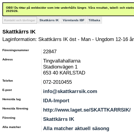
OBS! Du tittar på webbsidor som inte underhålls längre. Våra resultat-, tabell- och stat
2025/26.
Kontakt och tävlingar
Skattkärrs IK
Värmlands IBF
Tillbaka
Skattkärrs IK
Laginformation: Skattkärrs IK öst - Man - Ungdom 12-16 år
Föreningsnummer
22847
Adress
Tingvallahallarna
Stadionvägen 1
653 40 KARLSTAD
Telefon
072-2010455
E-post
info@skattkarrsik.com
Hemsida lag
IDA-Import
Hemsida förening
http://www.laget.se/SKATTKARRSIK/
Förening
Skattkärrs IK
Alla matcher
Alla matcher aktuell säsong