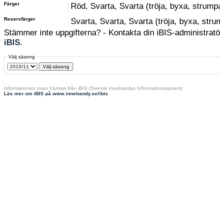
Färger
Röd, Svarta, Svarta (tröja, byxa, strump
Reservfärger
Svarta, Svarta, Svarta (tröja, byxa, str
Stämmer inte uppgifterna? - Kontakta din iBIS-administratör
iBIS
.
Välj säsong
Informationen ovan hämtas från iBIS (Svensk Innebandys Informationssystem)
Läs mer om iBIS på www.innebandy.se/ibis