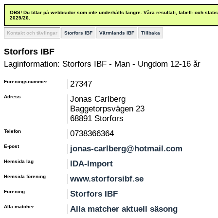
OBS! Du tittar på webbsidor som inte underhålls längre. Våra resultat-, tabell- och stat
2025/26.
Kontakt och tävlingar
Storfors IBF
Värmlands IBF
Tillbaka
Storfors IBF
Laginformation: Storfors IBF - Man - Ungdom 12-16 år
Föreningsnummer
27347
Adress
Jonas Carlberg
Baggetorpsvägen 23
68891 Storfors
Telefon
0738366364
E-post
jonas-carlberg@hotmail.com
Hemsida lag
IDA-Import
Hemsida förening
www.storforsibf.se
Förening
Storfors IBF
Alla matcher
Alla matcher aktuell säsong