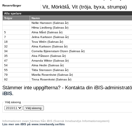
Reservfärger
Vit, Mörkblå, Vit (tröja, byxa, strumpa)
Alla spelare
Tröjnr
Namn
Nellie Hansson (Saknas år)
Hilma Liedberg (Saknas år)
5
Alma Mård (Saknas år)
7
Jelina Karlsson (Saknas år)
18
Tova Wirén (Saknas år)
32
Alma Karlsson (Saknas år)
34
Cornelia Bjärenstam Otzen (Saknas år)
35
Alva Pålsson (Saknas år)
47
Amanda Wiktor (Saknas år)
54
Alma Hedin (Saknas år)
55
Tilda Stensson (Saknas år)
79
Mizella Rosenkvist (Saknas år)
92
Tinna Rosenkvist (Saknas år)
Stämmer inte uppgifterna? - Kontakta din iBIS-administratör
iBIS
.
Välj säsong
Informationen ovan hämtas från iBIS (Svensk Innebandys Informationssystem)
Läs mer om iBIS på www.innebandy.se/ibis