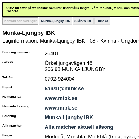
OBS! Du tittar på webbsidor som inte underhålls längre. Våra resultat-, tabell- och stat
2025/26.
Kontakt och tävlingar
Munka-Ljungby IBK
Skånes IBF
Tillbaka
Munka-Ljungby IBK
Laginformation: Munka-Ljungby IBK F08 - Kvinna - Ungdom
Föreningsnummer
26401
Adress
Örkelljungavägen 46
266 93 MUNKA LJUNGBY
Telefon
0702-924004
E-post
kansli@mibk.se
Hemsida lag
www.mibk.se
Hemsida förening
www.mibk.se
Förening
Munka-Ljungby IBK
Alla matcher
Alla matcher aktuell säsong
Färger
Mörkblå, Mörkblå, Mörkblå (tröja, byxa,