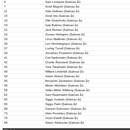
6
Sam Lindqvist (Saknas år)
7
Arvid Magnét (Saknas år)
11
Vide Hellman (Saknas år)
15
Arvid Utsi (Saknas år)
16
Olle Söderholtz (Saknas år)
19
Isak Balsner (Saknas år)
22
Jack Boman (Saknas år)
24
Gustav Holmgren (Saknas år)
28
Linus Wallinder (Saknas år)
30
Leo Hemmingsson (Saknas år)
37
Ludvig Tunell (Saknas år)
40
Jonathan Forsström (Saknas år)
41
Carl Hademalm (Saknas år)
42
Charlie Åkerstedt (Saknas år)
45
Yuta Takahashi (Saknas år)
46
William Lindefalk (Saknas år)
54
Adam Strand (Saknas år)
56
Benjamin Zackrisson (Saknas år)
58
Melvin Wahlsten (Saknas år)
59
Valter Widar Stålberg (Saknas år)
62
Sam Raatesalmi (Saknas år)
65
Sigge Uusitalo (Saknas år)
66
Sigge Palm (Saknas år)
68
Samuel Svensson (Saknas år)
73
Alvin Pontelius (Saknas år)
76
Victor Estelli (Saknas år)
99
Sixten Almbacke (Saknas år)