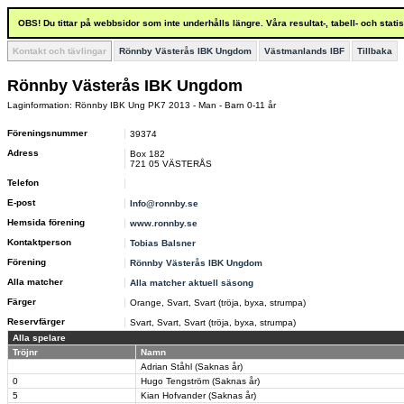
OBS! Du tittar på webbsidor som inte underhålls längre. Våra resultat-, tabell- och stat
Kontakt och tävlingar
Rönnby Västerås IBK Ungdom
Västmanlands IBF
Tillbaka
Rönnby Västerås IBK Ungdom
Laginformation: Rönnby IBK Ung PK7 2013 - Man - Barn 0-11 år
Föreningsnummer
39374
Adress
Box 182
721 05 VÄSTERÅS
Telefon
E-post
Info@ronnby.se
Hemsida förening
www.ronnby.se
Kontaktperson
Tobias Balsner
Förening
Rönnby Västerås IBK Ungdom
Alla matcher
Alla matcher aktuell säsong
Färger
Orange, Svart, Svart (tröja, byxa, strumpa)
Reservfärger
Svart, Svart, Svart (tröja, byxa, strumpa)
Alla spelare
Tröjnr
Namn
Adrian Ståhl (Saknas år)
0
Hugo Tengström (Saknas år)
5
Kian Hofvander (Saknas år)