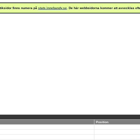
istiksidor finns numera på
stats.innebandy.se
. De här webbsidorna kommer att avvecklas eft
Position