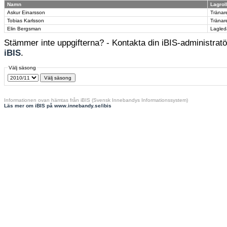
Namn
Lagrol
Askur Einarsson
Tränar
Tobias Karlsson
Tränar
Elin Bergsman
Lagled
Stämmer inte uppgifterna? - Kontakta din iBIS-administratör
iBIS
.
Välj säsong
Informationen ovan hämtas från iBIS (Svensk Innebandys Informationssystem)
Läs mer om iBIS på www.innebandy.se/ibis