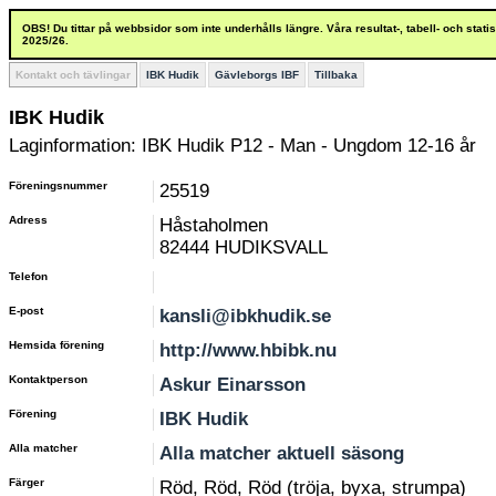
OBS! Du tittar på webbsidor som inte underhålls längre. Våra resultat-, tabell- och stat
2025/26.
Kontakt och tävlingar
IBK Hudik
Gävleborgs IBF
Tillbaka
IBK Hudik
Laginformation: IBK Hudik P12 - Man - Ungdom 12-16 år
Föreningsnummer
25519
Adress
Håstaholmen
82444 HUDIKSVALL
Telefon
E-post
kansli@ibkhudik.se
Hemsida förening
http://www.hbibk.nu
Kontaktperson
Askur Einarsson
Förening
IBK Hudik
Alla matcher
Alla matcher aktuell säsong
Färger
Röd, Röd, Röd (tröja, byxa, strumpa)