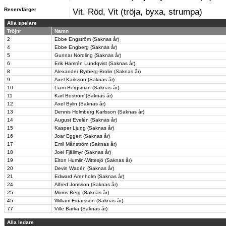
Reservfärger
Vit, Röd, Vit (tröja, byxa, strumpa)
Alla spelare
Tröjnr
Namn
2
Ebbe Engström (Saknas år)
4
Ebbe Engberg (Saknas år)
5
Gunnar Nordling (Saknas år)
6
Erik Hamrén Lundqvist (Saknas år)
8
Alexander Byrberg-Brolin (Saknas år)
9
Axel Karlsson (Saknas år)
10
Liam Bergsman (Saknas år)
11
Karl Boström (Saknas år)
12
Axel Bylin (Saknas år)
13
Dennis Holmberg Karlsson (Saknas år)
14
August Evelén (Saknas år)
15
Kasper Ljung (Saknas år)
16
Joar Eggert (Saknas år)
17
Emil Månström (Saknas år)
18
Joel Fjällmyr (Saknas år)
19
Elton Humlin-Wittesjö (Saknas år)
20
Devin Wadén (Saknas år)
21
Edward Arenholm (Saknas år)
24
Alfred Jonsson (Saknas år)
25
Morris Berg (Saknas år)
45
William Einarsson (Saknas år)
77
Ville Barka (Saknas år)
Alla ledare