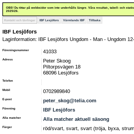
OBS! Du tittar på webbsidor som inte underhålls längre. Våra resultat-, tabell- och stat
2025/26.
Kontakt och tävlingar
IBF Lesjöfors
Värmlands IBF
Tillbaka
IBF Lesjöfors
Laginformation: IBF Lesjöfors Ungdom - Man - Ungdom 12-
Föreningsnummer
41033
Adress
Peter Skoog
Piltorpsvägen 18
68096 Lesjöfors
Telefon
Mobil
0702989840
E-post
peter_skog@telia.com
Förening
IBF Lesjöfors
Alla matcher
Alla matcher aktuell säsong
Färger
röd/svart, svart, svart (tröja, byxa, stru