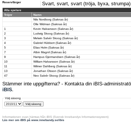
Reservfärger
Svart, svart, svart (tröja, byxa, strumpa)
Alla spelare
Tröjnr
Namn
Nils Nordborg (Saknas år)
Olle Widman (Saknas år)
1
Kevin Halvarsson (Saknas år)
2
Ludwig Skoog (Saknas år)
3
Melwin Salvér Skoog (Saknas år)
4
Gabriel Hübbert (Saknas år)
5
Elias Holm (Saknas år)
7
Albin Magnil (Saknas år)
9
Hampus Gjermandsen (Saknas år)
10
William Halvarsson (Saknas år)
11
Wilmer Dahlberg (Saknas år)
13
Jonathan Olsson (Saknas år)
47
Neo Salvér Skoog (Saknas år)
Stämmer inte uppgifterna? - Kontakta din iBIS-administratör
iBIS
.
Välj säsong
Informationen ovan hämtas från iBIS (Svensk Innebandys Informationssystem)
Läs mer om iBIS på www.innebandy.se/ibis