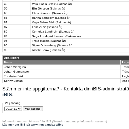
43
Vera Flodin Jerbic (Saknas år)
50
Elin Jönsson (Saknas år)
60
Ebba Jönsson (Saknas år)
66
Hanna Tärnblom (Saknas år)
81
Vega Feijen Frisk (Saknas år)
87
Leila Zuzic (Saknas år)
89
Cornelea Lundholm (Saknas år)
94
Saga Lundqvist Larsson (Saknas år)
95
Trista Mäkelä (Saknas år)
96
Signe Dufvenberg (Saknas år)
99
Amelie Lööw (Saknas år)
Alla ledare
Namn
Lagr
Johnn Wahlgren
Trän
Johan Gunnarsson
Trän
Thorbjörn Frisk
Lagl
Kenny Ekman
Ass 
Stämmer inte uppgifterna? - Kontakta din iBIS-administratör
iBIS
.
Välj säsong
Informationen ovan hämtas från iBIS (Svensk Innebandys Informationssystem)
Läs mer om iBIS på www.innebandy.se/ibis