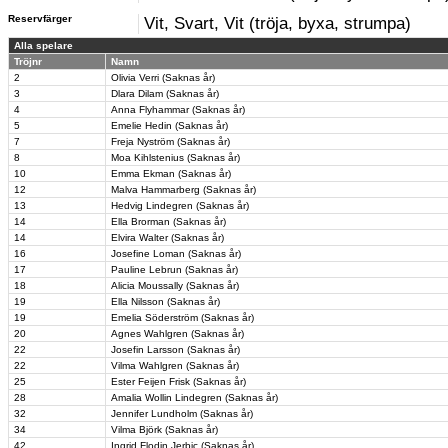
Reservfärger
Vit, Svart, Vit (tröja, byxa, strumpa)
Alla spelare
Tröjnr
Namn
2
Olivia Verri (Saknas år)
3
Dlara Dilam (Saknas år)
4
Anna Flyhammar (Saknas år)
5
Emelie Hedin (Saknas år)
7
Freja Nyström (Saknas år)
8
Moa Kihlstenius (Saknas år)
10
Emma Ekman (Saknas år)
12
Malva Hammarberg (Saknas år)
13
Hedvig Lindegren (Saknas år)
14
Ella Brorman (Saknas år)
14
Elvira Walter (Saknas år)
16
Josefine Loman (Saknas år)
17
Pauline Lebrun (Saknas år)
18
Alicia Moussally (Saknas år)
19
Ella Nilsson (Saknas år)
19
Emelia Söderström (Saknas år)
20
Agnes Wahlgren (Saknas år)
22
Josefin Larsson (Saknas år)
22
Vilma Wahlgren (Saknas år)
25
Ester Feijen Frisk (Saknas år)
28
Amalia Wollin Lindegren (Saknas år)
32
Jennifer Lundholm (Saknas år)
34
Vilma Björk (Saknas år)
42
Ingrid Flodin Jerbic (Saknas år)