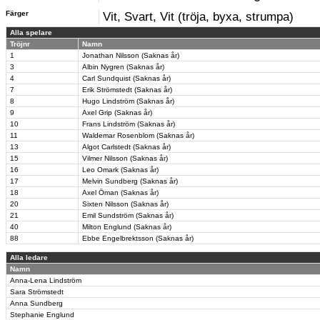
Färger
Vit, Svart, Vit (tröja, byxa, strumpa)
Alla spelare
Tröjnr
Namn
1
Jonathan Nilsson (Saknas år)
3
Albin Nygren (Saknas år)
4
Carl Sundquist (Saknas år)
7
Erik Strömstedt (Saknas år)
8
Hugo Lindström (Saknas år)
9
Axel Grip (Saknas år)
10
Frans Lindström (Saknas år)
11
Waldemar Rosenblom (Saknas år)
13
Algot Carlstedt (Saknas år)
15
Vilmer Nilsson (Saknas år)
16
Leo Omark (Saknas år)
17
Melvin Sundberg (Saknas år)
18
Axel Öman (Saknas år)
20
Sixten Nilsson (Saknas år)
21
Emil Sundström (Saknas år)
40
Milton Englund (Saknas år)
88
Ebbe Engelbrektsson (Saknas år)
Alla ledare
Namn
Anna-Lena Lindström
Sara Strömstedt
Anna Sundberg
Stephanie Englund