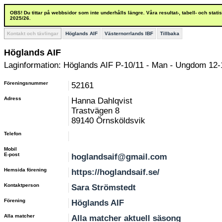
OBS! Du tittar på webbsidor som inte underhålls längre. Våra resultat-, tabell- och stat
2025/26.
Kontakt och tävlingar
Höglands AIF
Västernorrlands IBF
Tillbaka
Höglands AIF
Laginformation: Höglands AIF P-10/11 - Man - Ungdom 12-
Föreningsnummer
52161
Adress
Hanna Dahlqvist
Trastvägen 8
89140 Örnsköldsvik
Telefon
Mobil
E-post
hoglandsaif@gmail.com
Hemsida förening
https://hoglandsaif.se/
Kontaktperson
Sara Strömstedt
Förening
Höglands AIF
Alla matcher
Alla matcher aktuell säsong