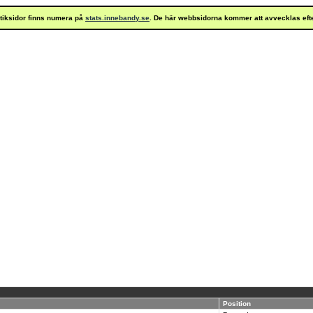
istiksidor finns numera på
stats.innebandy.se
. De här webbsidorna kommer att avvecklas eft
Position