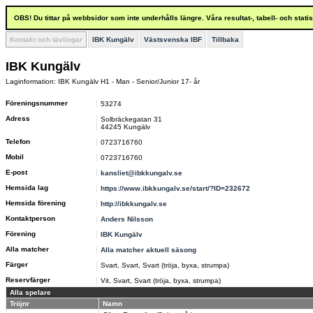
OBS! Du tittar på webbsidor som inte underhålls längre. Våra resultat-, tabell- och stat
Kontakt och tävlingar
IBK Kungälv
Västsvenska IBF
Tillbaka
IBK Kungälv
Laginformation: IBK Kungälv H1 - Man - Senior/Junior 17- år
Föreningsnummer
53274
Adress
Solbräckegatan 31
44245 Kungälv
Telefon
0723716760
Mobil
0723716760
E-post
kansliet@ibkkungalv.se
Hemsida lag
https://www.ibkkungalv.se/start/?ID=232672
Hemsida förening
http://ibkkungalv.se
Kontaktperson
Anders Nilsson
Förening
IBK Kungälv
Alla matcher
Alla matcher aktuell säsong
Färger
Svart, Svart, Svart (tröja, byxa, strumpa)
Reservfärger
Vit, Svart, Svart (tröja, byxa, strumpa)
Alla spelare
Tröjnr
Namn