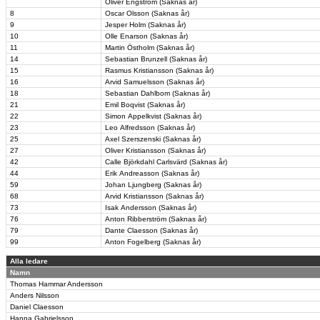
Oliver Engström (Saknas år)
8
Oscar Olsson (Saknas år)
9
Jesper Holm (Saknas år)
10
Olle Enarson (Saknas år)
11
Martin Östholm (Saknas år)
14
Sebastian Brunzell (Saknas år)
15
Rasmus Kristiansson (Saknas år)
16
Arvid Samuelsson (Saknas år)
18
Sebastian Dahlbom (Saknas år)
21
Emil Boqvist (Saknas år)
22
Simon Appelkvist (Saknas år)
23
Leo Alfredsson (Saknas år)
25
Axel Szerszenski (Saknas år)
27
Oliver Kristiansson (Saknas år)
42
Calle Björkdahl Carlsvärd (Saknas år)
44
Erik Andreasson (Saknas år)
59
Johan Ljungberg (Saknas år)
68
Arvid Kristiansson (Saknas år)
73
Isak Andersson (Saknas år)
76
Anton Ribberström (Saknas år)
79
Dante Claesson (Saknas år)
99
Anton Fogelberg (Saknas år)
Alla ledare
Namn
Thomas Hammar Andersson
Anders Nilsson
Daniel Claesson
Hanna Gabrielsson