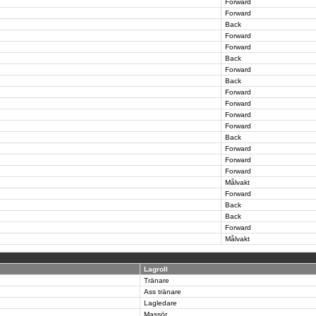
Forward
Forward
Back
Forward
Forward
Back
Forward
Back
Forward
Forward
Forward
Forward
Back
Forward
Forward
Forward
Målvakt
Forward
Back
Back
Forward
Målvakt
Lagroll
Tränare
Ass tränare
Lagledare
Massör