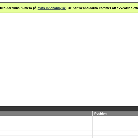
istiksidor finns numera på
stats.innebandy.se
. De här webbsidorna kommer att avvecklas eft
Position