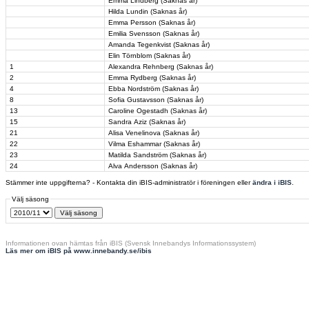
Emma Lindberg (Saknas år)
Hilda Lundin (Saknas år)
Emma Persson (Saknas år)
Emilia Svensson (Saknas år)
Amanda Tegenkvist (Saknas år)
Elin Törnblom (Saknas år)
1
Alexandra Rehnberg (Saknas år)
2
Emma Rydberg (Saknas år)
4
Ebba Nordström (Saknas år)
8
Sofia Gustavsson (Saknas år)
13
Caroline Ogestadh (Saknas år)
15
Sandra Aziz (Saknas år)
21
Alisa Venelinova (Saknas år)
22
Vilma Eshammar (Saknas år)
23
Matilda Sandström (Saknas år)
24
Alva Andersson (Saknas år)
Stämmer inte uppgifterna? - Kontakta din iBIS-administratör i föreningen eller
ändra i iBIS
.
Välj säsong
Informationen ovan hämtas från iBIS (Svensk Innebandys Informationssystem)
Läs mer om iBIS på www.innebandy.se/ibis