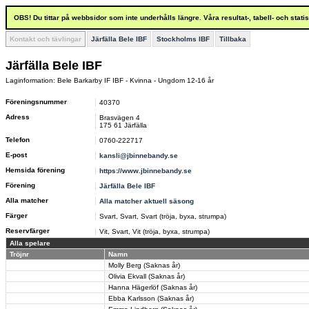
OBS! Du tittar på webbsidor som inte underhålls längre. Våra resultat-, tabell- och stat
Kontakt och tävlingar
Järfälla Bele IBF
Stockholms IBF
Tillbaka
Järfälla Bele IBF
Laginformation: Bele Barkarby IF IBF - Kvinna - Ungdom 12-16 år
Föreningsnummer
40370
Adress
Brasvägen 4
175 61 Järfälla
Telefon
0760-222717
E-post
kansli@jbinnebandy.se
Hemsida förening
https://www.jbinnebandy.se
Förening
Järfälla Bele IBF
Alla matcher
Alla matcher aktuell säsong
Färger
Svart, Svart, Svart (tröja, byxa, strumpa)
Reservfärger
Vit, Svart, Vit (tröja, byxa, strumpa)
Alla spelare
Tröjnr
Namn
Molly Berg (Saknas år)
Olivia Ekvall (Saknas år)
Hanna Hägerlöf (Saknas år)
Ebba Karlsson (Saknas år)