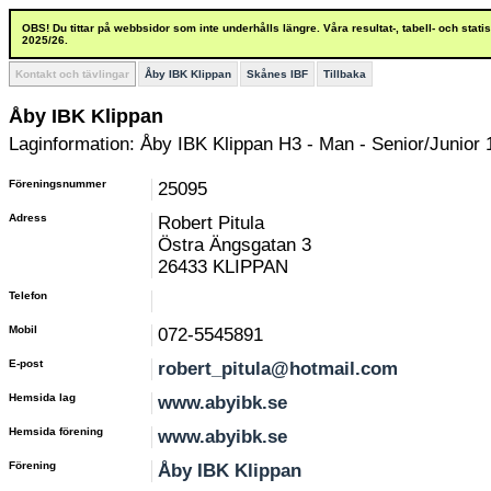
OBS! Du tittar på webbsidor som inte underhålls längre. Våra resultat-, tabell- och stat
2025/26.
Kontakt och tävlingar
Åby IBK Klippan
Skånes IBF
Tillbaka
Åby IBK Klippan
Laginformation: Åby IBK Klippan H3 - Man - Senior/Junior 
Föreningsnummer
25095
Adress
Robert Pitula
Östra Ängsgatan 3
26433 KLIPPAN
Telefon
Mobil
072-5545891
E-post
robert_pitula@hotmail.com
Hemsida lag
www.abyibk.se
Hemsida förening
www.abyibk.se
Förening
Åby IBK Klippan