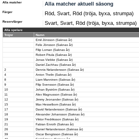
Alla matcher
Alla matcher aktuell säsong
Färger
Röd, Svart, Röd (tröja, byxa, strumpa)
Reservfärger
Svart, Svart, Röd (tröja, byxa, strumpa)
Alla spelare
Tröjnr
Namn
Emil Jönsson (Saknas år)
Felix Jönsson (Saknas år)
Filip Loman (Saknas år)
Robert Pitula (Saknas år)
Jonas Viebke (Saknas år)
Daniel Zachhau (Saknas år)
2
Dennis Nelandersson (Saknas år)
4
Anton Thelin (Saknas år)
8
Liam Manninen (Saknas år)
9
Filip Svensson (Saknas år)
10
Johan Byström (Saknas år)
11
Alex Magnusson (Saknas år)
12
Jimmy Jeonander (Saknas år)
15
Max Hesselbom (Saknas år)
17
David Nelandersson (Saknas år)
18
Alexander Johansson (Saknas år)
19
Viktor Fredriksson (Saknas år)
21
Fabian Enroth (Saknas år)
26
Daniel Nelandersson (Saknas år)
39
Oscar Bengtsson (Saknas år)