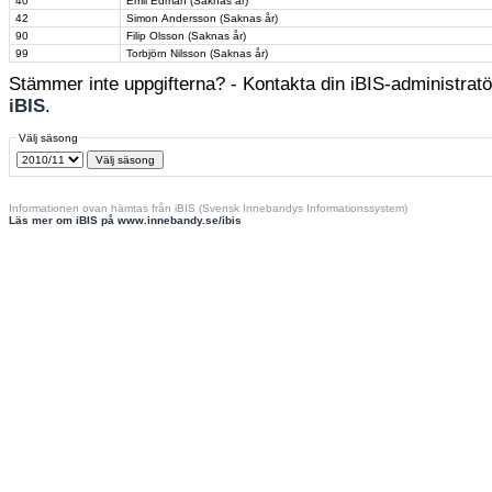
40
Emil Edman (Saknas år)
42
Simon Andersson (Saknas år)
90
Filip Olsson (Saknas år)
99
Torbjörn Nilsson (Saknas år)
Stämmer inte uppgifterna? - Kontakta din iBIS-administratör
iBIS
.
Välj säsong
Informationen ovan hämtas från iBIS (Svensk Innebandys Informationssystem)
Läs mer om iBIS på www.innebandy.se/ibis