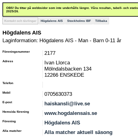
OBS! Du tittar på webbsidor som inte underhålls längre. Våra resultat-, tabell- och stat
2025/26.
Kontakt och tävlingar
Högdalens AIS
Stockholms IBF
Tillbaka
Högdalens AIS
Laginformation: Högdalens AIS - Man - Barn 0-11 år
Föreningsnummer
2177
Adress
Ivan Llorca
Mölndalsbacken 134
12266 ENSKEDE
Telefon
Mobil
0705630373
E-post
haiskansli@live.se
Hemsida förening
www.hogdalensais.se
Förening
Högdalens AIS
Alla matcher
Alla matcher aktuell säsong