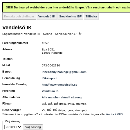
OBS! Du tittar på webbsidor som inte underhålls längre. Våra resultat-, tabell- och stat
Kontakt och tävlingar
Vendelsö IK
Stockholms IBF
Tillbaka
Vendelsö IK
Laginformation: Vendelsö IK - Kvinna - Senior/Junior 17- år
Föreningsnummer
4357
Adress
Box 3051
13603 Haninge
Telefon
Mobil
073-5062730
E-post
innebandyihaninge@gmail.com
Hemsida lag
IDA-Import
Hemsida förening
http://www.vendelsoik.se
Förening
Vendelsö IK
Alla matcher
Alla matcher aktuell säsong
Färger
Blå, Blå, Blå (tröja, byxa, strumpa)
Reservfärger
Vit, Blå, Blå (tröja, byxa, strumpa)
Stämmer inte uppgifterna? - Kontakta din iBIS-administratör i föreningen eller
ändra i iBIS
.
Välj säsong