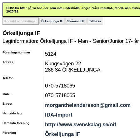
OBS! Du tittar på webbsidor som inte underhålls längre. Våra resultat-, tabell- och stat
2025/26.
Kontakt och tävlingar
Örkelljunga IF
Skånes IBF
Tillbaka
Örkelljunga IF
Laginformation: Örkelljunga IF - Man - Senior/Junior 17- år
Föreningsnummer
5124
Adress
Kungsvägen 22
286 34 ÖRKELLJUNGA
Telefon
070-5718065
Mobil
070-5718065
E-post
morganthelandersson@gmail.com
Hemsida lag
IDA-Import
Hemsida förening
http://www.svenskalag.se/oif
Förening
Örkelljunga IF