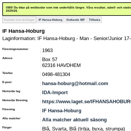
OBS! Du tittar på webbsidor som inte underhålls längre. Våra resultat-, tabell- och stat
2025/26.
Kontakt och tävlingar
IF Hansa-Hoburg
Gotlands IBF
Tillbaka
IF Hansa-Hoburg
Laginformation: IF Hansa-Hoburg - Man - Senior/Junior 17-
Föreningsnummer
1963
Adress
Box 57
62316 HAVDHEM
Telefon
0498-481304
E-post
hansa-hoburg@hotmail.com
Hemsida lag
IDA-Import
Hemsida förening
https://www.laget.se/IFHANSAHOBU
Förening
IF Hansa-Hoburg
Alla matcher
Alla matcher aktuell säsong
Färger
Blå, Svarta, Blå (tröja, byxa, strumpa)