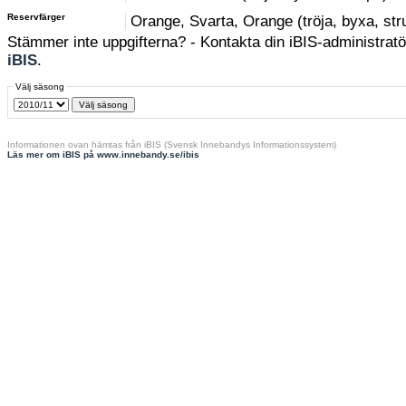
Reservfärger
Orange, Svarta, Orange (tröja, byxa, st
Stämmer inte uppgifterna? - Kontakta din iBIS-administratör
iBIS
.
Välj säsong
Informationen ovan hämtas från iBIS (Svensk Innebandys Informationssystem)
Läs mer om iBIS på www.innebandy.se/ibis