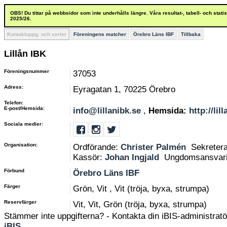
OBS! Du tittar på webbsidor som inte underhålls längre. Våra resultat-, tabell- och stat
2025/26.
Kontaktuppg. och serier
Föreningens matcher
Örebro Läns IBF
Tillbaka
Lillån IBK
Föreningsnummer
37053
Adress:
Eyragatan 1, 70225 Örebro
Telefon:
E-post/Hemsida:
info@lillanibk.se
,
Hemsida:
http://lil
Sociala medier:
Organisation:
Ordförande:
Christer Palmén
Sekreter
Kassör:
Johan Ingjald
Ungdomsansvar
Förbund
Örebro Läns IBF
Färger
Grön, Vit , Vit (tröja, byxa, strumpa)
Reservfärger
Vit, Vit, Grön (tröja, byxa, strumpa)
Stämmer inte uppgifterna? - Kontakta din iBIS-administratör
iBIS
.