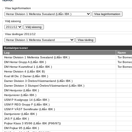
Visa laginformation
Välj säsong
Visa tävlingar 2011/12
Kontaktpersoner
Lag
Namn
Herrar Division 1 Mellersta Svealand (Lillån IBK )
Tor Borned
DM Herrar Grupp A (Lillån IBK )
Tor Borned
DM Herrar Kvartsfinal 1 (Lillån IBK )
Tor Borned
Herrar Division 4 (Lillån IBK B)
Kval till Div. 2 Damer (Lillån IBK )
Damer Division 3 Örebro/Västmanland (Lillån IBK )
Damer Division 3 Slutspel Örebro/Västmanland (Lillån IBK )
DM Herrjunior (Lillån IBK )
Herrjuniorer (Lillån IBK )
USM P Kvalgrupp 14 (Lillån IBK )
USM P REG Grupp F (Lillån IBK )
USM P VÄST Semifinaler (Lillån IBK )
Damjuniorer (Lillån IBK )
JAS F (Lillån IBK )
Pojkar Klass 3 95/96 (Lillån IBK (P96/97))
DM Pojkar 95 (Lillån IBK )