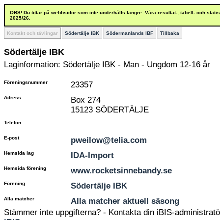
OBS! Du tittar på webbsidor som inte underhålls längre. Våra resultat-, tabell- och stat
2025/26.
Kontakt och tävlingar
Södertälje IBK
Södermanlands IBF
Tillbaka
Södertälje IBK
Laginformation: Södertälje IBK - Man - Ungdom 12-16 år
Föreningsnummer
23357
Adress
Box 274
15123 SÖDERTÄLJE
Telefon
E-post
pweilow@telia.com
Hemsida lag
IDA-Import
Hemsida förening
www.rocketsinnebandy.se
Förening
Södertälje IBK
Alla matcher
Alla matcher aktuell säsong
Stämmer inte uppgifterna? - Kontakta din iBIS-administratör