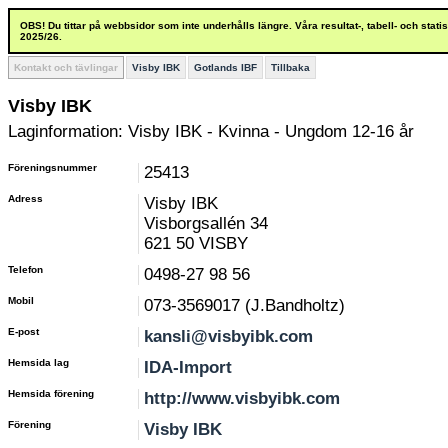
OBS! Du tittar på webbsidor som inte underhålls längre. Våra resultat-, tabell- och stat
2025/26.
Kontakt och tävlingar
Visby IBK
Gotlands IBF
Tillbaka
Visby IBK
Laginformation: Visby IBK - Kvinna - Ungdom 12-16 år
Föreningsnummer
25413
Adress
Visby IBK
Visborgsallén 34
621 50 VISBY
Telefon
0498-27 98 56
Mobil
073-3569017 (J.Bandholtz)
E-post
kansli@visbyibk.com
Hemsida lag
IDA-Import
Hemsida förening
http://www.visbyibk.com
Förening
Visby IBK