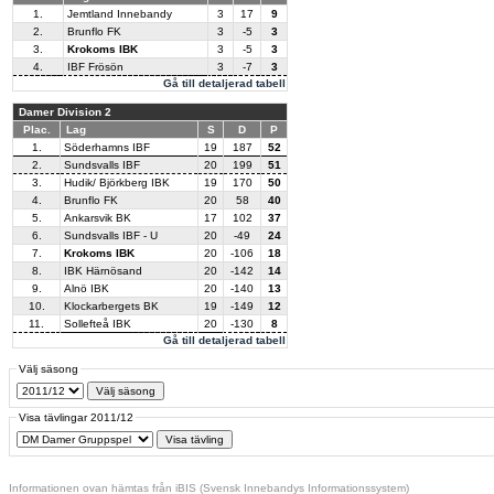
1.
Jemtland Innebandy
3
17
9
2.
Brunflo FK
3
-5
3
3.
Krokoms IBK
3
-5
3
4.
IBF Frösön
3
-7
3
Gå till detaljerad tabell
Damer Division 2
Plac.
Lag
S
D
P
1.
Söderhamns IBF
19
187
52
2.
Sundsvalls IBF
20
199
51
3.
Hudik/ Björkberg IBK
19
170
50
4.
Brunflo FK
20
58
40
5.
Ankarsvik BK
17
102
37
6.
Sundsvalls IBF - U
20
-49
24
7.
Krokoms IBK
20
-106
18
8.
IBK Härnösand
20
-142
14
9.
Alnö IBK
20
-140
13
10.
Klockarbergets BK
19
-149
12
11.
Sollefteå IBK
20
-130
8
Gå till detaljerad tabell
Välj säsong
Visa tävlingar 2011/12
Informationen ovan hämtas från iBIS (Svensk Innebandys Informationssystem)