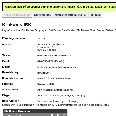
OBS! Du tittar på webbsidor som inte underhålls längre. Våra resultat-, tabell- och stat
Kontakt och tävlingar
Krokoms IBK
Jämtland/Härjedalens IBF
Tillbaka
Krokoms IBK
Laginformation: DM Damer Gruppspel, DM Damer Semifinaler, DM Damer Final, Damer Division 
Föreningsnummer
31792
Adress
Anna-Lena Henriksson
Frisörvägen 10
835 31 Krokom
Telefon
070-5918508 (Huvudkontakt)
Mobil
070-5584956 (Kassör)
E-post
krokominnebandy@gmail.com
Hemsida lag
IDA-Import
Hemsida förening
www.krokominnebandy.se
Förening
Krokoms IBK
Alla matcher
Alla matcher aktuell säsong
Färger
Svart, Svart, Svart (tröja, byxa, strumpa)
Reservfärger
Vit, Svart, vit (tröja, byxa, strumpa)
Stämmer inte uppgifterna? - Kontakta din iBIS-administratör i föreningen eller
ändra i iBIS
.
DM Damer Gruppspel
Plac.
Lag
S
D
P