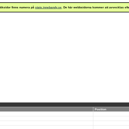
istiksidor finns numera på
stats.innebandy.se
. De här webbsidorna kommer att avvecklas eft
Position