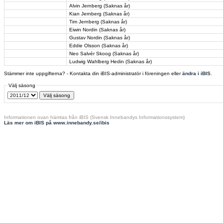
Alvin Jernberg (Saknas år)
Kian Jernberg (Saknas år)
Tim Jernberg (Saknas år)
Eiwin Nordin (Saknas år)
Gustav Nordin (Saknas år)
Eddie Olsson (Saknas år)
Neo Salvér Skoog (Saknas år)
Ludwig Wahlberg Hedin (Saknas år)
Stämmer inte uppgifterna? - Kontakta din iBIS-administratör i föreningen eller
ändra i iBIS
.
Välj säsong
Informationen ovan hämtas från iBIS (Svensk Innebandys Informationssystem)
Läs mer om iBIS på www.innebandy.se/ibis