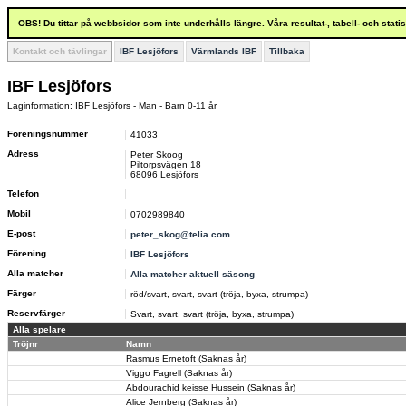
OBS! Du tittar på webbsidor som inte underhålls längre. Våra resultat-, tabell- och stat
Kontakt och tävlingar
IBF Lesjöfors
Värmlands IBF
Tillbaka
IBF Lesjöfors
Laginformation: IBF Lesjöfors - Man - Barn 0-11 år
Föreningsnummer
41033
Adress
Peter Skoog
Piltorpsvägen 18
68096 Lesjöfors
Telefon
Mobil
0702989840
E-post
peter_skog@telia.com
Förening
IBF Lesjöfors
Alla matcher
Alla matcher aktuell säsong
Färger
röd/svart, svart, svart (tröja, byxa, strumpa)
Reservfärger
Svart, svart, svart (tröja, byxa, strumpa)
Alla spelare
Tröjnr
Namn
Rasmus Ernetoft (Saknas år)
Viggo Fagrell (Saknas år)
Abdourachid keisse Hussein (Saknas år)
Alice Jernberg (Saknas år)