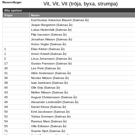
Reservfärger
Vit, Vit, Vit (tröja, byxa, strumpa)
Alla spelare
Tröjnr
Namn
Karl-Gustav Askanius Blauert (Saknas år)
Jesper Bergström (Saknas år)
Lukas Hedenfalk (Saknas år)
Filip Isacsson (Saknas år)
Jonathan Nilsson (Saknas år)
Anton Vogler (Saknas år)
1
Elias Kleber (Saknas år)
1
Anton Kristell (Saknas år)
2
Linus Johansson (Saknas år)
17
Gustav Fransson (Saknas år)
30
Leo Petit (Saknas år)
31
Albin Andersson (Saknas år)
36
Nicolas Nilsson (Saknas år)
38
Isak Jarebrant (Saknas år)
40
Olle Grip (Saknas år)
43
Melker Nilsson (Saknas år)
45
August Christensson (Saknas år)
46
Alexander Linderståhl (Saknas år)
49
Daniel Kloow (Saknas år)
50
Emil Jacobsson (Saknas år)
52
Tobias Gormsen (Saknas år)
54
Rasmus Mars (Saknas år)
55
Ville Eriksson (Saknas år)
71
Svante Hjort (Saknas år)