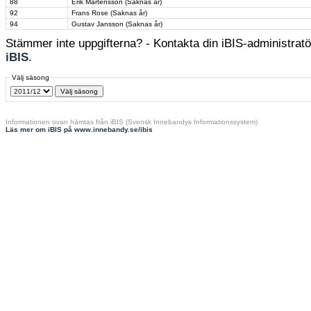
88
Erik Mårtensson (Saknas år)
92
Frans Rose (Saknas år)
94
Gustav Jansson (Saknas år)
Stämmer inte uppgifterna? - Kontakta din iBIS-administratör
iBIS
.
Välj säsong
Informationen ovan hämtas från iBIS (Svensk Innebandys Informationssystem)
Läs mer om iBIS på www.innebandy.se/ibis