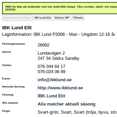
OBS! Du tittar på webbsidor som inte underhålls längre. Våra resultat-, tabell- och stat
2025/26.
Kontakt och tävlingar
IBK Lund Elit
Skånes IBF
Tillbaka
IBK Lund Elit
Laginformation: IBK Lund P2006 - Man - Ungdom 12-16 år
Föreningsnummer
26692
Adress
Lundavägen 2
247 34 Södra Sandby
Telefon
076-344 64 17
076-024 06 89
E-post
info@ibklund.se
Hemsida förening
http://www.ibklund.se
Förening
IBK Lund Elit
Alla matcher
Alla matcher aktuell säsong
Färger
Svart-grön, Svart, Svart (tröja, byxa, st