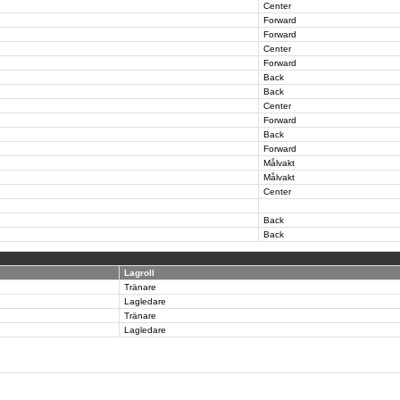
Center
Forward
Forward
Center
Forward
Back
Back
Center
Forward
Back
Forward
Målvakt
Målvakt
Center
Back
Back
Lagroll
Tränare
Lagledare
Tränare
Lagledare