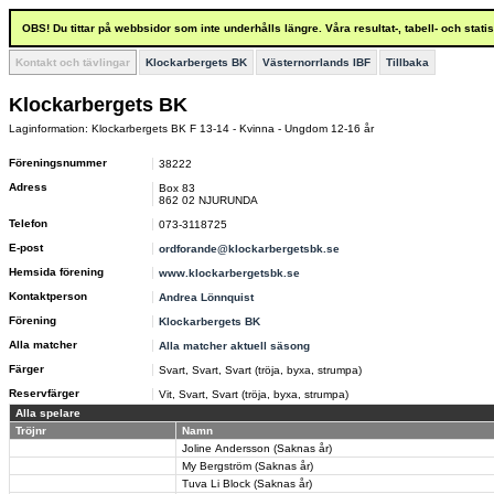
OBS! Du tittar på webbsidor som inte underhålls längre. Våra resultat-, tabell- och stat
Kontakt och tävlingar
Klockarbergets BK
Västernorrlands IBF
Tillbaka
Klockarbergets BK
Laginformation: Klockarbergets BK F 13-14 - Kvinna - Ungdom 12-16 år
Föreningsnummer
38222
Adress
Box 83
862 02 NJURUNDA
Telefon
073-3118725
E-post
ordforande@klockarbergetsbk.se
Hemsida förening
www.klockarbergetsbk.se
Kontaktperson
Andrea Lönnquist
Förening
Klockarbergets BK
Alla matcher
Alla matcher aktuell säsong
Färger
Svart, Svart, Svart (tröja, byxa, strumpa)
Reservfärger
Vit, Svart, Svart (tröja, byxa, strumpa)
Alla spelare
Tröjnr
Namn
Joline Andersson (Saknas år)
My Bergström (Saknas år)
Tuva Li Block (Saknas år)