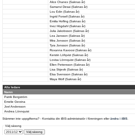
Alice Chanex (Saknas år)
Samanvi Desai (Saknas år)
Lou Edin (Saknas år)
Ingrid Forsell (Saknas år)
Emilia Hofling (Saknas år)
Inez Högdahl (Saknas år)
Julia Jakobsson (Saknas år)
Lea Jansson (Saknas år)
Mira Jonsson (Saknas år)
Tyra Jonsson (Saknas år)
Roxanna Kavoosi (Saknas år)
Kerstin Löfqvist (Saknas år)
Lovisa Lönnquist (Saknas år)
Ellen Pettersson (Saknas år)
Lisa Skjevik (Saknas år)
Elsa Svensson (Saknas år)
Maya Wolf (Saknas år)
Alla ledare
Namn
Patrik Bergström
Emelie Gerzina
Joel Andersson
Andrea Lönnquist
Stämmer inte uppgifterna? - Kontakta din iBIS-administratör i föreningen eller
ändra i iBIS
.
Välj säsong