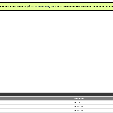
istiksidor finns numera på
stats.innebandy.se
. De här webbsidorna kommer att avvecklas eft
Position
Back
Forward
Forward