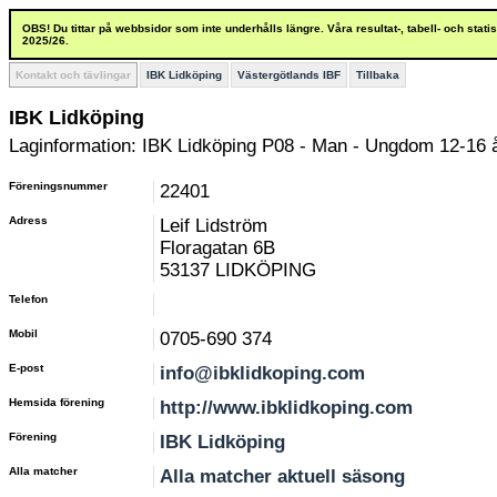
OBS! Du tittar på webbsidor som inte underhålls längre. Våra resultat-, tabell- och stat
2025/26.
Kontakt och tävlingar
IBK Lidköping
Västergötlands IBF
Tillbaka
IBK Lidköping
Laginformation: IBK Lidköping P08 - Man - Ungdom 12-16 
Föreningsnummer
22401
Adress
Leif Lidström
Floragatan 6B
53137 LIDKÖPING
Telefon
Mobil
0705-690 374
E-post
info@ibklidkoping.com
Hemsida förening
http://www.ibklidkoping.com
Förening
IBK Lidköping
Alla matcher
Alla matcher aktuell säsong