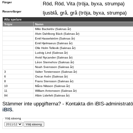
Färger
Röd, Röd, Vita (tröja, byxa, strumpa)
Reservfärger
ljusblå, grå, grå (tröja, byxa, strumpa)
Alla spelare
Tröjnr
Namn
Milio Backelöv (Saknas år)
Alvin Dahlborg Bäck (Saknas år)
Emil Hasselström (Saknas år)
Emil Hjelmaeus (Saknas år)
Olle Holm Tellevik (Saknas år)
Ludvig Lind (Saknas år)
Arvid Nycander (Saknas år)
Léon Sternehov (Saknas år)
Noah Svensson (Saknas år)
3
Valter Torstensson (Saknas år)
6
Oscar Axén (Saknas år)
8
Frans Stensson (Saknas år)
10
Måns Nilsson (Saknas år)
11
William Antonsson (Saknas år)
94
Albin Lidefelt (Saknas år)
Stämmer inte uppgifterna? - Kontakta din iBIS-administratör
iBIS
.
Välj säsong