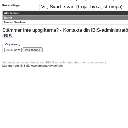
Reservfärger
Vit, Svart, svart (tröja, byxa, strumpa)
Alla ledare
Namn
Mårten Svedlund
Stämmer inte uppgifterna? - Kontakta din iBIS-administratör
iBIS
.
Välj säsong
Informationen ovan hämtas från iBIS (Svensk Innebandys Informationssystem)
Läs mer om iBIS på www.innebandy.se/ibis