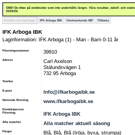
OBS! Du tittar på webbsidor som inte underhålls längre. Våra resultat-, tabell- och stat
2025/26.
Kontakt och tävlingar
IFK Arboga IBK
Västmanlands IBF
Tillbaka
IFK Arboga IBK
Laginformation: IFK Arboga (1) - Man - Barn 0-11 år
Föreningsnummer
39910
Adress
Carl Axelson
Stälundsvägen 1
732 95 Arboga
Telefon
E-post
Info@ifkarbogaibk.se
Hemsida förening
www.ifkarbogaibk.se
Kontaktperson
Förening
IFK Arboga IBK
Alla matcher
Alla matcher aktuell säsong
Färger
Blå, Blå, Blå (tröja, byxa, strumpa)