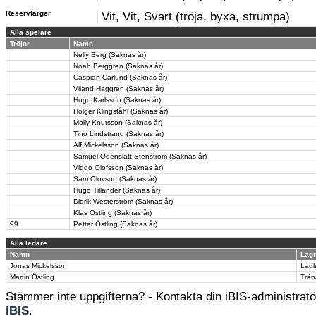
Reservfärger
Vit, Vit, Svart (tröja, byxa, strumpa)
Alla spelare
Tröjnr
Namn
Nelly Berg (Saknas år)
Noah Berggren (Saknas år)
Caspian Carlund (Saknas år)
Viland Haggren (Saknas år)
Hugo Karlsson (Saknas år)
Holger Klingståhl (Saknas år)
Molly Knutsson (Saknas år)
Tino Lindstrand (Saknas år)
Alf Mickelsson (Saknas år)
Samuel Odenslätt Stenström (Saknas år)
Viggo Olofsson (Saknas år)
Sam Olovson (Saknas år)
Hugo Tillander (Saknas år)
Didrik Westerström (Saknas år)
Klas Östling (Saknas år)
99
Petter Östling (Saknas år)
Alla ledare
Namn
Lagr
Jonas Mickelsson
Lagl
Martin Östling
Trän
Stämmer inte uppgifterna? - Kontakta din iBIS-administratör
iBIS
.