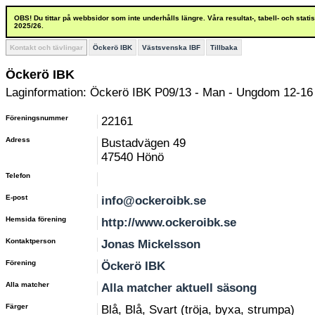
OBS! Du tittar på webbsidor som inte underhålls längre. Våra resultat-, tabell- och stat
2025/26.
Kontakt och tävlingar
Öckerö IBK
Västsvenska IBF
Tillbaka
Öckerö IBK
Laginformation: Öckerö IBK P09/13 - Man - Ungdom 12-16
Föreningsnummer
22161
Adress
Bustadvägen 49
47540 Hönö
Telefon
E-post
info@ockeroibk.se
Hemsida förening
http://www.ockeroibk.se
Kontaktperson
Jonas Mickelsson
Förening
Öckerö IBK
Alla matcher
Alla matcher aktuell säsong
Färger
Blå, Blå, Svart (tröja, byxa, strumpa)